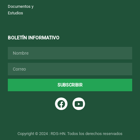
Documentos y
Estudios
BOLETÍN INFORMATIVO
Nombre
Email
SUBSCRIBIR
F
Y
a
o
c
u
e
t
b
u
Copyright © 2024 : RDS-HN. Todos los derechos reservados