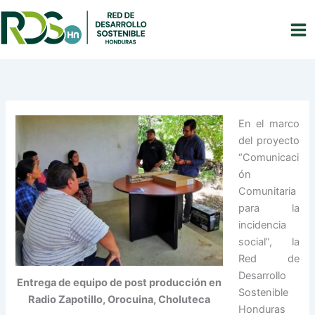
Ir
al
contenido
Red de Desarrollo Sostenible Honduras
En el marco
del proyecto
“Comunicaci
ón
Comunitaria
para la
incidencia
social”, la
Red de
Desarrollo
Entrega de equipo de post producción en
Sostenible
Radio Zapotillo, Orocuina, Choluteca
Honduras