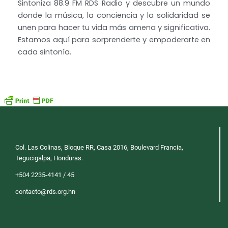
Sintoniza 88.9 FM RDS Radio y descubre un mundo
donde la música, la conciencia y la solidaridad se
unen para hacer tu vida más amena y significativa.
Estamos aquí para sorprenderte y empoderarte en
cada sintonía.
Col. Las Colinas, Bloque RR, Casa 2016, Boulevard Francia,
Tegucigalpa, Honduras.
+504 2235-4141 / 45
contacto@rds.org.hn