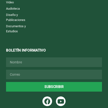
Video
Audioteca
Diseño y
Publicaciones
Documentos y
Estudios
BOLETÍN INFORMATIVO
Nombre
Email
SUBSCRIBIR
F
Y
a
o